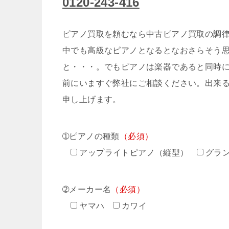
0120-243-416
ピアノ買取を頼むなら中古ピアノ買取の調律
中でも高級なピアノとなるとなおさらそう
と・・・。でもピアノは楽器であると同時
前にいますぐ弊社にご相談ください。出来
申し上げます。
➀ピアノの種類
（必須）
アップライトピアノ（縦型）
グラ
➁メーカー名
（必須）
ヤマハ
カワイ