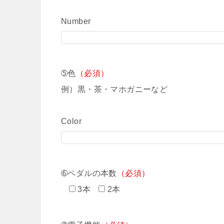
Number
➄色
（必須）
例）黒・茶・マホガニーなど
Color
➅ペダルの本数
（必須）
3本
2本