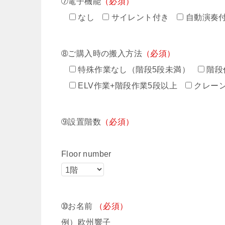
➆電子機能
（必須）
なし
サイレント付き
自動演奏
➇ご購入時の搬入方法
（必須）
特殊作業なし（階段5段未満）
階段
ELV作業+階段作業5段以上
クレー
➈設置階数
（必須）
Floor number
➉お名前
（必須）
例）欧州響子