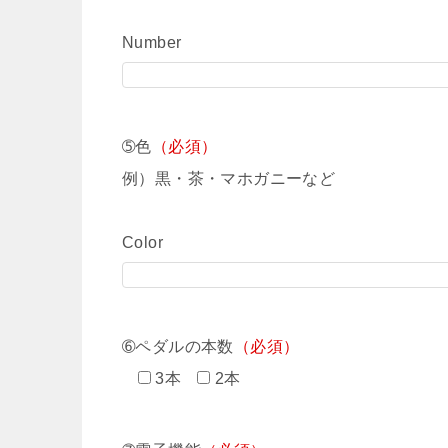
Number
➄色
（必須）
例）黒・茶・マホガニーなど
Color
➅ペダルの本数
（必須）
3本
2本