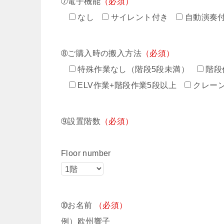
➆電子機能
（必須）
なし
サイレント付き
自動演奏
➇ご購入時の搬入方法
（必須）
特殊作業なし（階段5段未満）
階段
ELV作業+階段作業5段以上
クレー
➈設置階数
（必須）
Floor number
➉お名前
（必須）
例）欧州響子