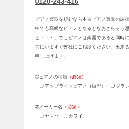
0120-243-416
ピアノ買取を頼むなら中古ピアノ買取の調律
中でも高級なピアノとなるとなおさらそう
と・・・。でもピアノは楽器であると同時
前にいますぐ弊社にご相談ください。出来
申し上げます。
➀ピアノの種類
（必須）
アップライトピアノ（縦型）
グラ
➁メーカー名
（必須）
ヤマハ
カワイ