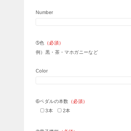
Number
➄色
（必須）
例）黒・茶・マホガニーなど
Color
➅ペダルの本数
（必須）
3本
2本