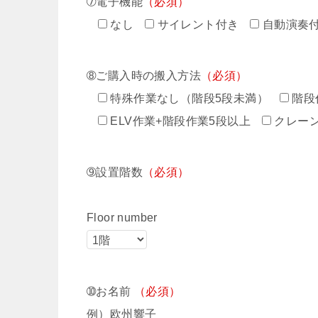
➆電子機能
（必須）
なし
サイレント付き
自動演奏
➇ご購入時の搬入方法
（必須）
特殊作業なし（階段5段未満）
階段
ELV作業+階段作業5段以上
クレー
➈設置階数
（必須）
Floor number
➉お名前
（必須）
例）欧州響子