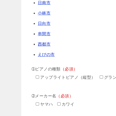
日南市
小林市
日向市
串間市
西都市
えびの市
➀ピアノの種類
（必須）
アップライトピアノ（縦型）
グラ
➁メーカー名
（必須）
ヤマハ
カワイ