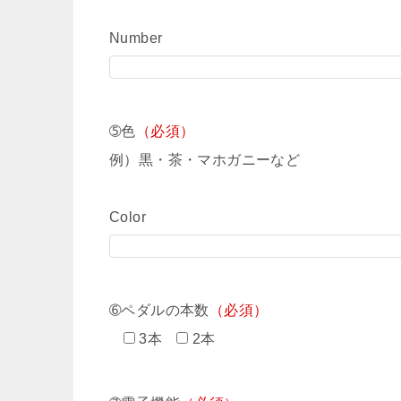
Number
➄色
（必須）
例）黒・茶・マホガニーなど
Color
➅ペダルの本数
（必須）
3本
2本