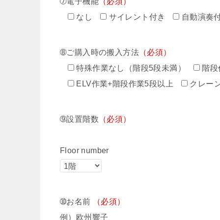
➆電子機能
（必須）
なし
サイレント付き
自動演奏
➇ご購入時の搬入方法
（必須）
特殊作業なし（階段5段未満）
階段
ELV作業+階段作業5段以上
クレー
➈設置階数
（必須）
Floor number
➉お名前
（必須）
例）欧州響子