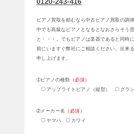
0120-243-416
ピアノ買取を頼むなら中古ピアノ買取の調律
中でも高級なピアノとなるとなおさらそう
と・・・。でもピアノは楽器であると同時
前にいますぐ弊社にご相談ください。出来
申し上げます。
➀ピアノの種類
（必須）
アップライトピアノ（縦型）
グラ
➁メーカー名
（必須）
ヤマハ
カワイ