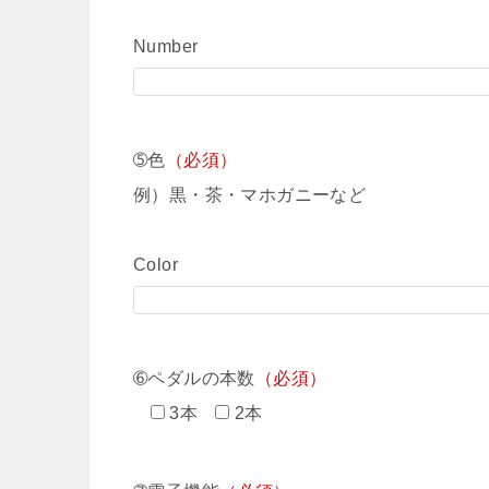
Number
➄色
（必須）
例）黒・茶・マホガニーなど
Color
➅ペダルの本数
（必須）
3本
2本