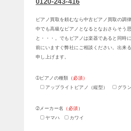
0120-243-416
ピアノ買取を頼むなら中古ピアノ買取の調律
中でも高級なピアノとなるとなおさらそう
と・・・。でもピアノは楽器であると同時
前にいますぐ弊社にご相談ください。出来
申し上げます。
➀ピアノの種類
（必須）
アップライトピアノ（縦型）
グラ
➁メーカー名
（必須）
ヤマハ
カワイ