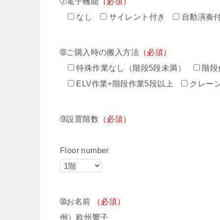
➆電子機能
（必須）
なし
サイレント付き
自動演奏
➇ご購入時の搬入方法
（必須）
特殊作業なし（階段5段未満）
階段
ELV作業+階段作業5段以上
クレー
➈設置階数
（必須）
Floor number
➉お名前
（必須）
例）欧州響子